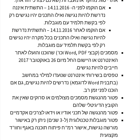
אתרי סגל מחקר או מעבדות (שאינם לצורכי הוראה):
אם הוקמו לפני ה- 14.11.2016 – התשתית איננה
נדרשת להיות נגישה ואילו התכנים יהיו נגישים רק
לפי בקשת תלמיד עם מוגבלות.
אם הוקמו לאחר 14.11.2016 – התשתית נדרשת
להיות נגישה ואילו התכנים בכל מקרה יהיו נגישים
רק לפי בקשת תלמיד עם מוגבלות.
מסמכים (קבצי Word, PDF וכו') שהוכנו והועלו לאתר
האינטרנט או היישום החל מיום 26 באוקטובר 2017
חייבים להיות נגישים.
טפסים בשירותי אינטרנט שנועדו למילוי במחשב
(בתבנית Word לדוגמא) נדרשים להיות נגישים, גם אם
הוכנו לפני זמן רב.
פטור מהנגשת מסמכים מצולמים או סרוקים שאין את
הקובץ הדיגיטלי שלהם
פטור מהנגשה של תכני אודיו או וידאו לצרכים אקדמיים
פטור מוגבלות טכנולוגית (ל-3 שנים) ניתן רק באישור
מורשה נגישות, אישור רמ"ח פיתוח תוכנה באגף וחוו"ד
מקצועית