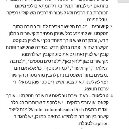
בהתאם. יש לבחור תמיד בגודל המתאים לפי מיקום
הכותרת בהיררכיה ולא לשבור היררכיה משיקולי גרפיקה
וגודל הפונט.
קישורים
– מטרת הקישור צריכה להיות ברורה מתוך
הטקסט. יש להימנע ככל שניתן מפתיחת קישורים בחלון
חדש, ובמקרה שיש צורך מיוחד בכך יש לציין בטקסט
הקישור שהוא ייפתח בחלון חדש. במידה שהקישור פותח
קובץ יש לציין זאת וגם את סוג הקובץ. יש להימנע
מקישורים כגון "לחץ כאן", "לפרטים נוספים", "לכתבה
המלאה", "קרא עוד", "למידע נוסף" וכו' אלא אם הם
נמצאים בתוך משפט בו ניתן להבין מהי מטרת הקישור.
רצוי לא לשנות את צבע הקישורים כפי שנקבעו על-ידי
ערכת הנושא.
טבלאות
– בעת יצירת טבלאות עם עורכי הטקסט – עורך
קלאסי או עורכי בלוקים – יש להקפיד שכותרות הטבלה
יוגדרו בתגית th או role=columnheader על מנת לייצר
קישור בין הכותרות למידע בתאים. כמו כן, יש להגדיר
caption לטבלה.