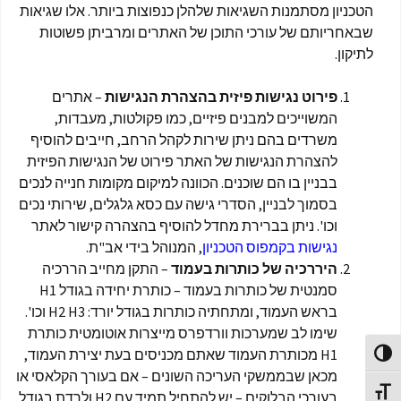
הטכניון מסתמנות השגיאות שלהלן כנפוצות ביותר. אלו שגיאות
שבאחריותם של עורכי התוכן של האתרים ומרביתן פשוטות
לתיקון.
פירוט נגישות פיזית בהצהרת הנגישות
– אתרים
המשוייכים למבנים פיזיים, כמו פקולטות, מעבדות,
משרדים בהם ניתן שירות לקהל הרחב, חייבים להוסיף
להצהרת הנגישות של האתר פירוט של הנגישות הפיזית
בבניין בו הם שוכנים. הכוונה למיקום מקומות חנייה לנכים
בסמוך לבניין, הסדרי גישה עם כסא גלגלים, שירותי נכים
וכו'. ניתן בברירת מחדל להוסיף בהצהרה קישור לאתר
נגישות בקמפוס הטכניון
, המנוהל בידי אב"ת.
היררכיה של כותרות בעמוד
– התקן מחייב הררכיה
סמנטית של כותרות בעמוד – כותרת יחידה בגודל H1
בראש העמוד, ומתחתיה כותרות בגודל יורד: H2 H3 וכו'.
שימו לב שמערכות וורדפרס מייצרות אוטומטית כותרת
H1 מכותרת העמוד שאתם מכניסים בעת יצירת העמוד,
פעל/כבה ניגודיות גבוהה
מכאן שבממשקי העריכה השונים – אם בעורך הקלאסי או
תג גודל גופן
בעורכי הבלוקים – יש להתחיל תמיד עם H2 ולרדת בגודל