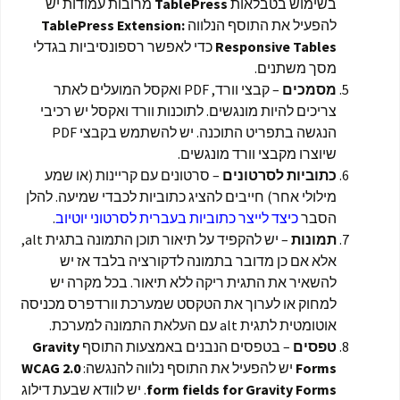
בשימוש בטבלאות
TablePress
מרובות עמודות יש
להפעיל את התוסף הנלווה
TablePress Extension:
Responsive Tables
כדי לאפשר רספונסיביות בגדלי
מסך משתנים.
מסמכים
– קבצי וורד, PDF ואקסל המועלים לאתר
צריכים להיות מונגשים. לתוכנות וורד ואקסל יש רכיבי
הנגשה בתפריט התוכנה. יש להשתמש בקבצי PDF
שיוצרו מקבצי וורד מונגשים.
כתוביות
לסרטונים
– סרטונים עם קריינות (או שמע
מילולי אחר) חייבים להציג כתוביות לכבדי שמיעה. להלן
הסבר
כיצד לייצר כתוביות בעברית לסרטוני יוטיוב
.
תמונות
– יש להקפיד על תיאור תוכן התמונה בתגית alt,
אלא אם כן מדובר בתמונה לדקורציה בלבד אז יש
להשאיר את התגית ריקה ללא תיאור. בכל מקרה יש
למחוק או לערוך את הטקסט שמערכת וורדפרס מכניסה
אוטומטית לתגית alt עם העלאת התמונה למערכת.
טפסים
– בטפסים הנבנים באמצעות התוסף
Gravity
Forms
יש להפעיל את התוסף נלווה להנגשה:
WCAG 2.0
form fields for Gravity Forms
. יש לוודא שבעת דילוג